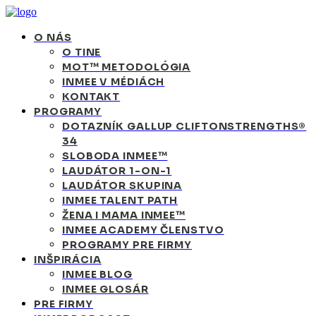
O NÁS
O TINE
MOT™ METODOLÓGIA
INMEE V MÉDIÁCH
KONTAKT
PROGRAMY
DOTAZNÍK GALLUP CLIFTONSTRENGTHS®
34
SLOBODA INMEE™
LAUDÁTOR 1-ON-1
LAUDÁTOR SKUPINA
INMEE TALENT PATH
ŽENA I MAMA INMEE™
INMEE ACADEMY ČLENSTVO
PROGRAMY PRE FIRMY
INŠPIRÁCIA
INMEE BLOG
INMEE GLOSÁR
PRE FIRMY