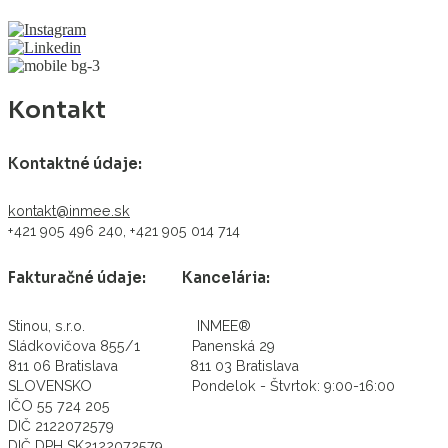
Kontakt
Kontaktné údaje:
kontakt@inmee.sk
+421 905 496 240, +421 905 014 714
Fakturačné údaje: Kancelária:
Stinou, s.r.o. INMEE®
Sládkovičova 855/1 Panenská 29
811 06 Bratislava 811 03 Bratislava
SLOVENSKO Pondelok - Štvrtok: 9:00-16:00
IČO 55 724 205
DIČ 2122072579
DIČ DPH SK2122072579