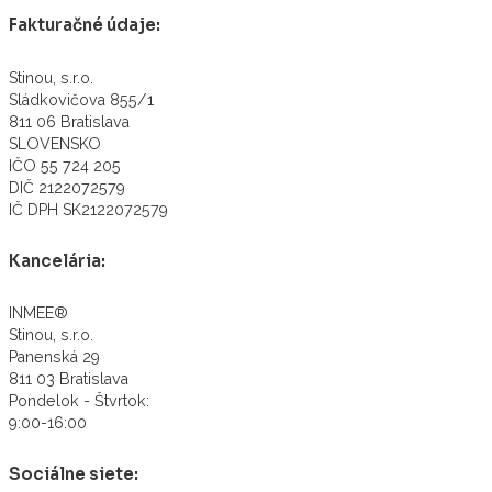
Fakturačné údaje:
Stinou, s.r.o.
Sládkovičova 855/1
811 06 Bratislava
SLOVENSKO
IČO 55 724 205
DIČ 2122072579
IČ DPH SK2122072579
Kancelária:
INMEE®
Stinou, s.r.o.
Panenská 29
811 03 Bratislava
Pondelok - Štvrtok:
9:00-16:00
Sociálne siete: